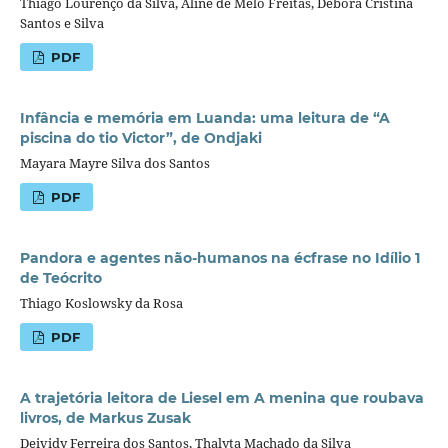
Thiago Lourenço da Silva, Aline de Melo Freitas, Débora Cristina
Santos e Silva
PDF
Infância e memória em Luanda: uma leitura de “A
piscina do tio Victor”, de Ondjaki
Mayara Mayre Silva dos Santos
PDF
Pandora e agentes não-humanos na écfrase no Idílio 1
de Teócrito
Thiago Koslowsky da Rosa
PDF
A trajetória leitora de Liesel em A menina que roubava
livros, de Markus Zusak
Deividy Ferreira dos Santos, Thalyta Machado da Silva