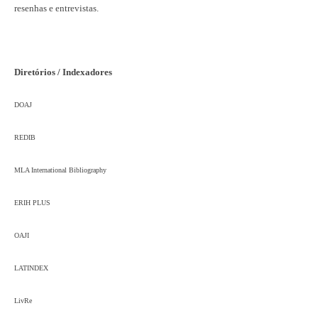
resenhas e entrevistas.
Diretórios / Indexadores
DOAJ
REDIB
MLA International Bibliography
ERIH PLUS
OAJI
LATINDEX
LivRe