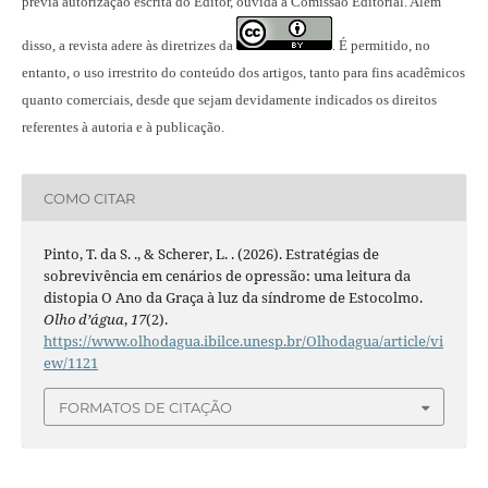
prévia autorização escrita do Editor, ouvida a Comissão Editorial. Além
disso, a revista adere às diretrizes da
É permitido, no
.
entanto, o uso irrestrito do conteúdo dos artigos, tanto para fins acadêmicos
quanto comerciais, desde que sejam devidamente indicados os direitos
referentes à autoria e à publicação.
COMO CITAR
Pinto, T. da S. ., & Scherer, L. . (2026). Estratégias de
sobrevivência em cenários de opressão: uma leitura da
distopia O Ano da Graça à luz da síndrome de Estocolmo.
Olho d’água
,
17
(2).
https://www.olhodagua.ibilce.unesp.br/Olhodagua/article/vi
ew/1121
FORMATOS DE CITAÇÃO