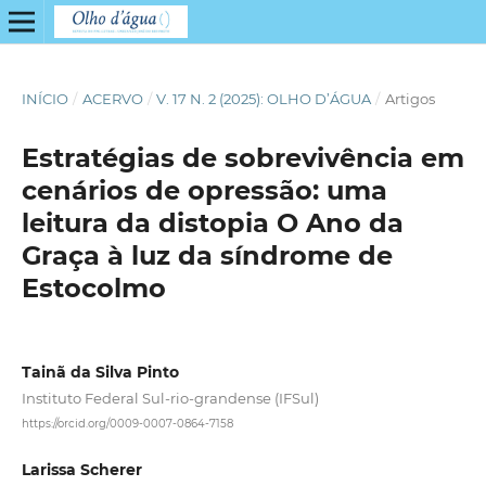
INÍCIO
/
ACERVO
/
V. 17 N. 2 (2025): OLHO D’ÁGUA
/
Artigos
Estratégias de sobrevivência em
cenários de opressão: uma
leitura da distopia O Ano da
Graça à luz da síndrome de
Estocolmo
Tainã da Silva Pinto
Instituto Federal Sul-rio-grandense (IFSul)
https://orcid.org/0009-0007-0864-7158
Larissa Scherer