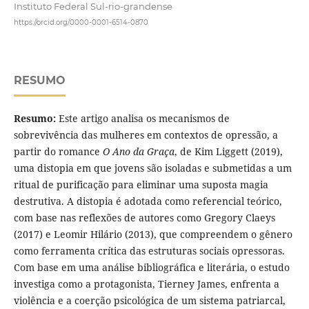
Instituto Federal Sul-rio-grandense
https://orcid.org/0000-0001-6514-0870
RESUMO
Resumo:
Este artigo analisa os mecanismos de
sobrevivência das mulheres em contextos de opressão, a
partir do romance
O Ano da Graça
, de Kim Liggett (2019),
uma distopia em que jovens são isoladas e submetidas a um
ritual de purificação para eliminar uma suposta magia
destrutiva. A distopia é adotada como referencial teórico,
com base nas reflexões de autores como Gregory Claeys
(2017) e Leomir Hilário (2013), que compreendem o gênero
como ferramenta crítica das estruturas sociais opressoras.
Com base em uma análise bibliográfica e literária, o estudo
investiga como a protagonista, Tierney James, enfrenta a
violência e a coerção psicológica de um sistema patriarcal,