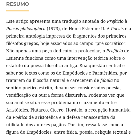
RESUMO
Este artigo apresenta uma tradução anotada do
Prefácio
à
Poesis philosophica
(1573), de Henri Estienne II. A
Poesis
é a
primeira antologia impressa de fragmentos dos primeiros
filósofos gregos, hoje associados ao campo “pré-socrático”.
Não apenas uma peça dedicatória protocolar, o
Prefácio
de
Estienne funciona como uma intervenção teórica sobre o
estatuto da poesia filosófica antiga. Sua questão central é
saber se textos como os de Empédocles e Parmênides, por
tratarem da filosofia natural e carecerem de
fabula
no
sentido poético estrito, devem ser considerados poesia,
versificação ou outra forma discursiva. Podemos ver que
sua análise situa esse problema no cruzamento entre
Aristóteles, Plutarco, Cícero, Horácio, a recepção humanista
da
Poética
de aristotélica e a defesa renascentista da
utilidade dos autores pagãos. Por fim, ressalta-se como a
figura de Empédocles, entre física, poesia, relíquia textual e