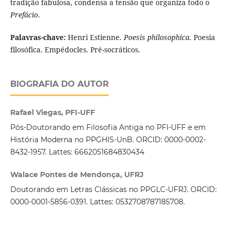
tradição fabulosa, condensa a tensão que organiza todo o
Prefácio
.
Palavras-chave:
Henri Estienne.
Poesis philosophica
. Poesia
filosófica. Empédocles. Pré-socráticos.
BIOGRAFIA DO AUTOR
Rafael Viegas, PFI-UFF
Pós-Doutorando em Filosofia Antiga no PFI-UFF e em
História Moderna no PPGHIS-UnB. ORCID: 0000-0002-
8432-1957. Lattes: 6662051684830434
Walace Pontes de Mendonça, UFRJ
Doutorando em Letras Clássicas no PPGLC-UFRJ. ORCID:
0000-0001-5856-0391. Lattes: 0532708787185708.