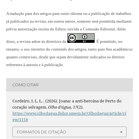
A tradução para dos artigos para outro idioma ou a publicação
de trabalhos
já publicados na revista
, em outros meios, somente será permitida mediante
prévia autorização escrita do Editor, ouvida a Comissão Editorial. Além
disso, a revista adere às diretrizes da
É permitido, no
.
entanto, o uso irrestrito do conteúdo dos artigos, tanto para fins acadêmicos
quanto comerciais, desde que sejam devidamente indicados os direitos
referentes à autoria e à publicação.
COMO CITAR
Cordeiro, I. L. L. . (2026). Joana: a anti-heroína de Perto do
coração selvagem.
Olho d’água
,
17
(2).
https://www.olhodagua.ibilce.unesp.br/Olhodagua/article/vi
ew/1118
FORMATOS DE CITAÇÃO