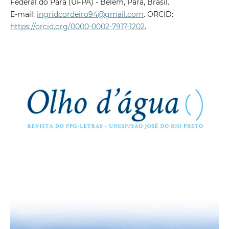
Federal do Pará (UFPA) - Belém, Pará, Brasil.
E-mail:
ingridcordeiro94@gmail.com
. ORCID:
https://orcid.org/0000-0002-7917-1202
.