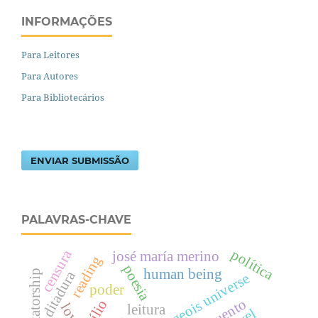
INFORMAÇÕES
Para Leitores
Para Autores
Para Bibliotecários
ENVIAR SUBMISSÃO
PALAVRAS-CHAVE
política
censura
josé maría merino
reading
poesia
human being
ditadura
dictatorship
bourgeois universe
poder
cuento
love
leitura