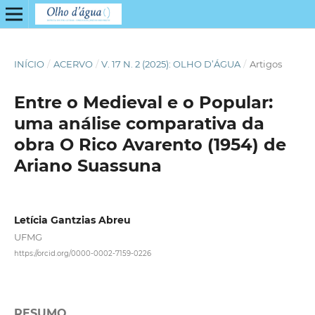
INÍCIO
/
ACERVO
/
V. 17 N. 2 (2025): OLHO D’ÁGUA
/
Artigos
Entre o Medieval e o Popular:
uma análise comparativa da
obra O Rico Avarento (1954) de
Ariano Suassuna
Letícia Gantzias Abreu
UFMG
https://orcid.org/0000-0002-7159-0226
RESUMO