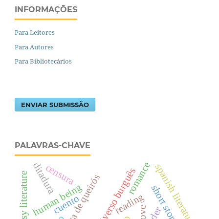
INFORMAÇÕES
Para Leitores
Para Autores
Para Bibliotecários
ENVIAR SUBMISSÃO
PALAVRAS-CHAVE
romance
ditadura
spanish literature
censura
universo burguês
fantasy literature
eça de queirós
human being
short story
reading
cuento
poder
love