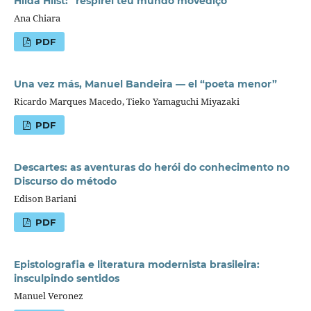
Hilda Hilst: “respirei teu mundo movediço”
Ana Chiara
PDF
Una vez más, Manuel Bandeira — el “poeta menor”
Ricardo Marques Macedo, Tieko Yamaguchi Miyazaki
PDF
Descartes: as aventuras do herói do conhecimento no
Discurso do método
Edison Bariani
PDF
Epistolografia e literatura modernista brasileira:
insculpindo sentidos
Manuel Veronez