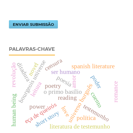
ENVIAR SUBMISSÃO
PALAVRAS-CHAVE
censura
bourgeois universe
ditadura
novel
revolução
spanish literature
ser humano
poder
poesia
amor
leitura
romance
universo burguês
poetry
o primo basílio
cuento
human being
reading
eça de queirós
testemunho
power
love
short story
política
literatura de testemunho