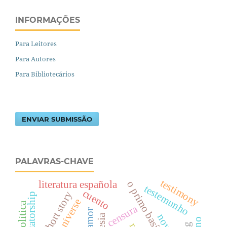
INFORMAÇÕES
Para Leitores
Para Autores
Para Bibliotecários
ENVIAR SUBMISSÃO
PALAVRAS-CHAVE
testimony
literatura española
o primo basílio
testemunho
cuento
short story
dictatorship
política
censura
amor
novel
poesia