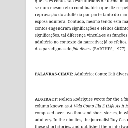
que estes contos são estruturados de forma mui
se num mesmo eixo combinatório que diz respei
reprovação do adultério por parte tanto do mar
esposa adúltera. Contudo, mesmo tendo esta ma
contos engendram significações e efeitos distint
significações, tal diferença vincula-se às funções
adultério no contexto da narrativa; já os efeito
dos paradigmas do
fait divers
(BARTHES, 1977).
PALAVRAS-CHAVE:
Adultério; Conto; Fait diver
ABSTRACT:
Nelson Rodrigues wrote for the
Ult
column known as
A Vida Como Ela É
(
Life As It I
composed over two thousand short stories, in 
adultery. In the nineties, the journalist Ruy Cast
these short stories, and published them into t