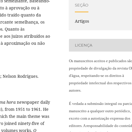
to semelhante, baseando-
SEÇÃO
to à aprovação ou à
ido traído quanto da
Artigos
rcante semelhança, os
os. Quanto às
 e aos juízos atribuídos ao
s, à aproximação ou não
LICENÇA
Os manuscritos aceitos e publicados sã
propriedade de divulgação da revista O
d'água, respeitando-se os direitos à
s; Nelson Rodrigues.
propriedade intelectual dos respectivos
autores.
ima hora
newspaper daily
É vedada a submissão integral ou parci
s
), from 1951 to 1961. He
manuscrito a qualquer outro periódico,
which the main theme was
exceto com a autorização expressa dos
ro joined ninety-five of
editores. A responsabilidade do conteú
wo volumes works,
O