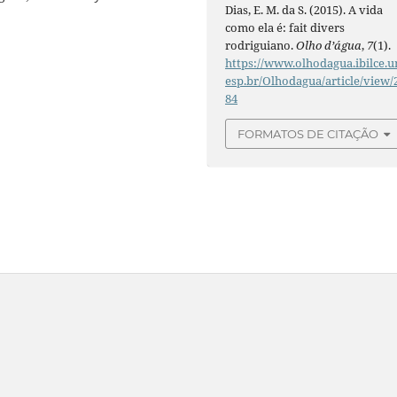
Dias, E. M. da S. (2015). A vida
como ela é: fait divers
rodriguiano.
Olho d’água
,
7
(1).
https://www.olhodagua.ibilce.u
esp.br/Olhodagua/article/view/
84
FORMATOS DE CITAÇÃO