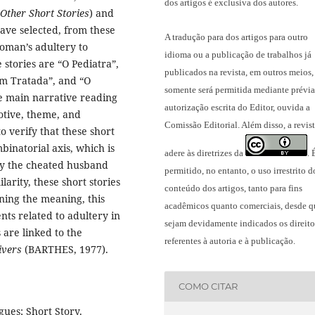
dos artigos é exclusiva dos autores.
Other Short Stories
) and
 have selected, from these
A tradução para dos artigos para outro
woman’s adultery to
idioma ou a publicação
de trabalhos já
 stories are “O Pediatra”,
publicados na revista
, em outros meios,
em Tratada”, and “O
somente será permitida mediante prévia
e main narrative reading
autorização escrita do Editor, ouvida a
otive, theme, and
Comissão Editorial. Além disso, a revis
o verify that these short
binatorial axis, which is
adere às diretrizes da
.
by the cheated husband
permitido, no entanto, o uso irrestrito d
arity, these short stories
conteúdo dos artigos, tanto para fins
ning the meaning, this
acadêmicos quanto comerciais, desde q
nts related to adultery in
sejam devidamente indicados os direito
 are linked to the
referentes à autoria e à publicação.
divers
(BARTHES, 1977).
COMO CITAR
gues; Short Story.