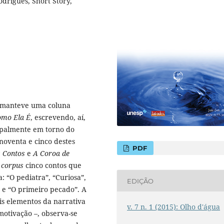
odrigues, Short Story,
s manteve uma coluna
omo Ela É
, escrevendo, aí,
cipalmente em torno do
noventa e cinco destes
PDF
s Contos
e
A Coroa de
o
corpus
cinco contos que
 “O pediatra”, “Curiosa”,
EDIÇÃO
 e “O primeiro pecado”. A
is elementos da narrativa
v. 7 n. 1 (2015): Olho d'água
otivação –, observa-se