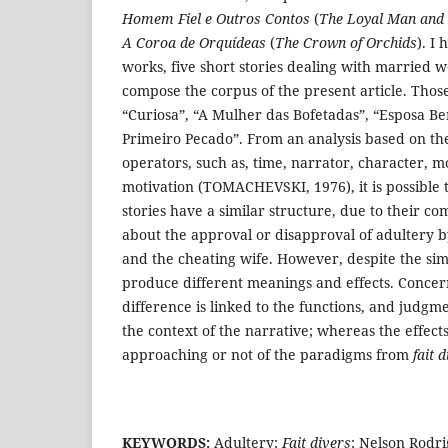
Homem Fiel e Outros Contos
(
The Loyal Man and 
A Coroa de Orquídeas
(
The Crown of Orchids
). I
works, five short stories dealing with married 
compose the corpus of the present article. Those
“Curiosa”, “A Mulher das Bofetadas”, “Esposa B
Primeiro Pecado”. From an analysis based on th
operators, such as, time, narrator, character, m
motivation (TOMACHEVSKI, 1976), it is possible t
stories have a similar structure, due to their com
about the approval or disapproval of adultery 
and the cheating wife. However, despite the simil
produce different meanings and effects. Concer
difference is linked to the functions, and judgme
the context of the narrative; whereas the effects
approaching or not of the paradigms from
fait 
KEYWORDS:
Adultery;
Fait divers
; Nelson Rodri