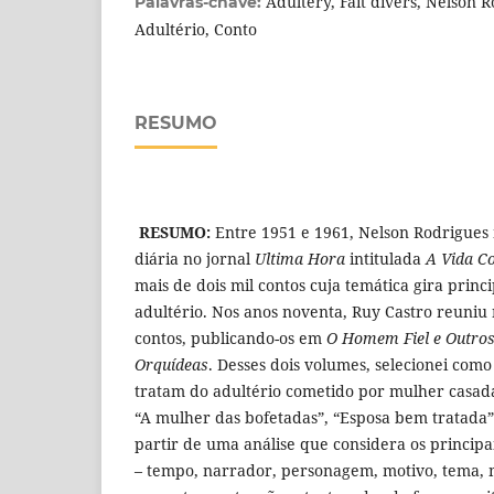
Adultery, Fait divers, Nelson R
Palavras-chave:
Adultério, Conto
RESUMO
RESUMO:
Entre 1951 e 1961, Nelson Rodrigue
diária no jornal
Ultima Hora
intitulada
A Vida C
mais de dois mil contos cuja temática gira prin
adultério. Nos anos noventa, Ruy Castro reuniu 
contos, publicando-os em
O Homem Fiel e Outro
Orquídeas
. Desses dois volumes, selecionei com
tratam do adultério cometido por mulher casada:
“A mulher das bofetadas”, “Esposa bem tratada”
partir de uma análise que considera os principa
– tempo, narrador, personagem, motivo, tema, m