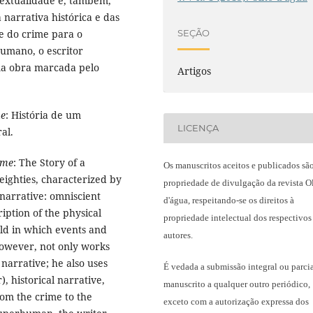
rtextualidade e, também,
 narrativa histórica e das
se do crime para o
SEÇÃO
humano, o escritor
ma obra marcada pelo
Artigos
me
: História de um
LICENÇA
al.
ume
: The Story of a
Os manuscritos aceitos e publicados sã
 eighties, characterized by
propriedade de divulgação da revista O
 narrative: omniscient
d'água, respeitando-se os direitos à
ription of the physical
propriedade intelectual dos respectivos
ld in which events and
autores.
however, not only works
 narrative; he also uses
É vedada a submissão integral ou parci
r), historical narrative,
manuscrito a qualquer outro periódico,
rom the crime to the
exceto com a autorização expressa dos