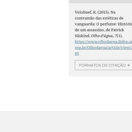
Volobuef, K. (2015). Na
contramão das estéticas de
vanguarda: O perfume: Históri
de um assassino, de Patrick
Süskind.
Olho d’água
,
7
(1).
https://www.olhodagua.ibilce.u
esp.br/Olhodagua/article/view/
85
FORMATOS DE CITAÇÃO