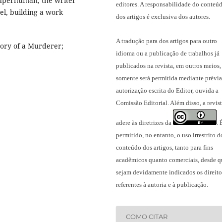
 superhuman, the writer
editores. A responsabilidade do conteú
el, building a work
dos artigos é exclusiva dos autores.
A tradução para dos artigos para outro
tory of a Murderer;
idioma ou a publicação
de trabalhos já
publicados na revista
, em outros meios,
somente será permitida mediante prévia
autorização escrita do Editor, ouvida a
Comissão Editorial. Além disso, a revis
adere às diretrizes da
.
permitido, no entanto, o uso irrestrito d
conteúdo dos artigos, tanto para fins
acadêmicos quanto comerciais, desde q
sejam devidamente indicados os direito
referentes à autoria e à publicação.
COMO CITAR