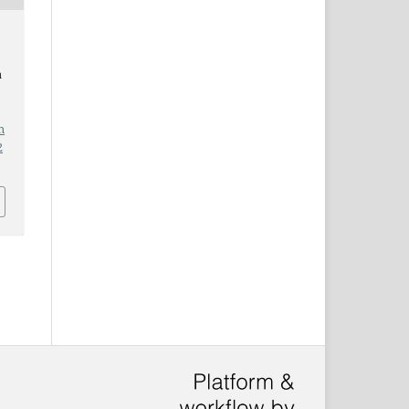
a
n
2