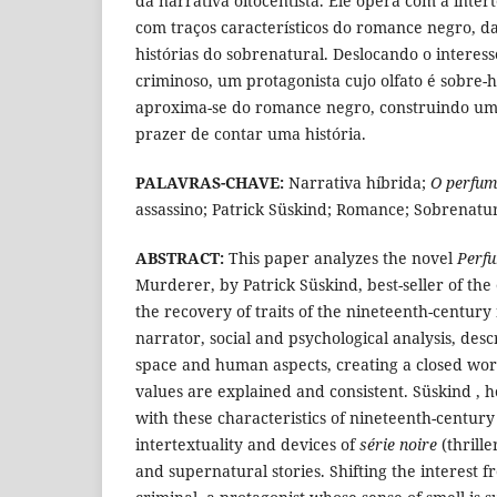
da narrativa oitocentista. Ele opera com a inte
com traços característicos do romance negro, da
histórias do sobrenatural. Deslocando o interes
criminoso, um protagonista cujo olfato é sobre-
aproxima-se do romance negro, construindo u
prazer de contar uma história.
PALAVRAS-CHAVE:
Narrativa híbrida;
O perfu
assassino; Patrick Süskind; Romance; Sobrenatur
ABSTRACT:
This paper analyzes the novel
Perf
Murderer, by Patrick Süskind, best-seller of the
the recovery of traits of the nineteenth-century
narrator, social and psychological analysis, desc
space and human aspects, creating a closed wor
values are explained and consistent. Süskind , 
with these characteristics of nineteenth-century
intertextuality and devices of
série noire
(thrille
and supernatural stories. Shifting the interest f