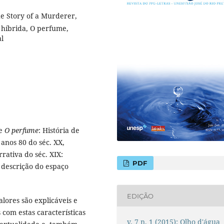
e Story of a Murderer,
 híbrida, O perfume,
l
ce
O perfume
: História de
 anos 80 do séc. XX,
rativa do séc. XIX:
PDF
, descrição do espaço
EDIÇÃO
ores são explicáveis e
com estas características
v. 7 n. 1 (2015): Olho d'água