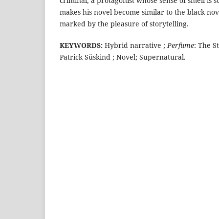
criminal, a protagonist whose sense of smell is
makes his novel become similar to the black nov
marked by the pleasure of storytelling.
KEYWORDS:
Hybrid narrative ;
Perfume
: The S
Patrick Süskind ; Novel; Supernatural.