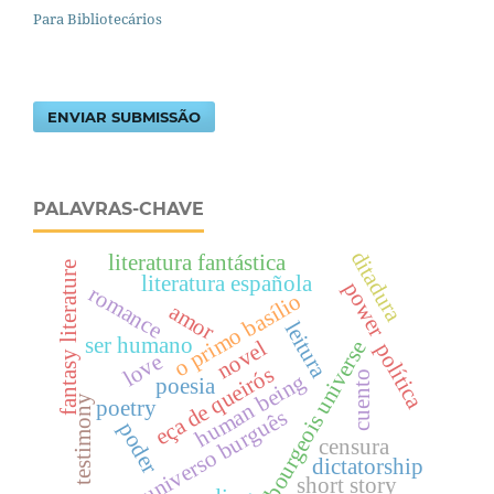
Para Bibliotecários
ENVIAR SUBMISSÃO
PALAVRAS-CHAVE
ditadura
literatura fantástica
fantasy literature
literatura española
power
romance
o primo basílio
amor
leitura
ser humano
novel
bourgeois universe
política
love
eça de queirós
human being
cuento
poesia
testimony
poetry
universo burguês
poder
censura
dictatorship
short story