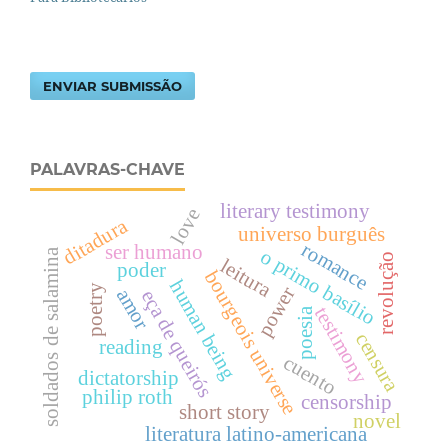
ENVIAR SUBMISSÃO
PALAVRAS-CHAVE
literary testimony
love
ditadura
universo burguês
romance
ser humano
o primo basílio
soldados de salamina
revolução
leitura
poder
bourgeois universe
human being
poetry
power
amor
eça de queirós
testimony
poesia
censura
reading
cuento
dictatorship
philip roth
censorship
short story
novel
literatura latino-americana