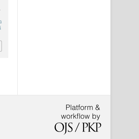
,
n
5