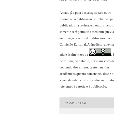
dos artigos é exclusiva dos autores.
A tradução para dos artigos para outro
idioma ou a publicação
de trabalhos já
publicados na revista
, em outros meios,
somente será permitida mediante prévia
autorização escrita do Editor, ouvida a
Comissão Editorial. Além disso, a revis
adere às diretrizes da
.
permitido, no entanto, o uso irrestrito d
conteúdo dos artigos, tanto para fins
acadêmicos quanto comerciais, desde q
sejam devidamente indicados os direito
referentes à autoria e à publicação.
COMO CITAR