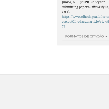
Junior, A. F. (2019). Policy for
submitting papers.
Olho d’água
11
(1).
https://www.olhodagua.ibilce.u
esp.br/Olhodagua/article/view/
79
FORMATOS DE CITAÇÃO