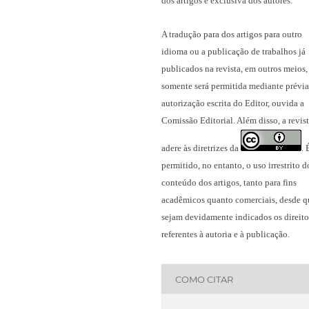
dos artigos é exclusiva dos autores.
A tradução para dos artigos para outro
idioma ou a publicação
de trabalhos já
publicados na revista
, em outros meios,
somente será permitida mediante prévia
autorização escrita do Editor, ouvida a
Comissão Editorial. Além disso, a revis
adere às diretrizes da
.
permitido, no entanto, o uso irrestrito d
conteúdo dos artigos, tanto para fins
acadêmicos quanto comerciais, desde q
sejam devidamente indicados os direito
referentes à autoria e à publicação.
COMO CITAR