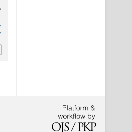
s
n
5