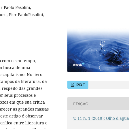
er Paolo Pasolini,
ure, Pier PaoloPasolini,
do com o seu tempo,
em busca de uma
 capitalismo. No livro
campos da literatura, da
PDF
a respeito das grandes
 seus processos e
extos em que sua crítica
EDIÇÃO
larecer as grandes massas
deste artigo é observar
v. 11 n. 1 (2019): Olho d'águ
rítica entre literatura e