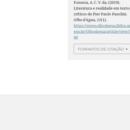
Fonseca, A. C. V. da. (2019).
Literatura e realidade em texto
críticos de Pier Paolo Pasolini.
Olho d’água
,
11
(1).
https://www.olhodagua.ibilce.u
esp.br/Olhodagua/article/view/
68
FORMATOS DE CITAÇÃO