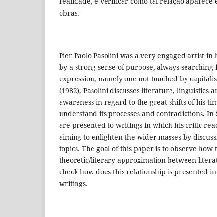
realidade, e verificar como tal relação aparece 
obras.
Pier Paolo Pasolini was a very engaged artist in h
by a strong sense of purpose, always searching 
expression, namely one not touched by capitali
(1982), Pasolini discusses literature, linguistics
awareness in regard to the great shifts of his ti
understand its processes and contradictions. In S
are presented to writings in which his critic re
aiming to enlighten the wider masses by discussi
topics. The goal of this paper is to observe how 
theoretic/literary approximation between litera
check how does this relationship is presented in 
writings.