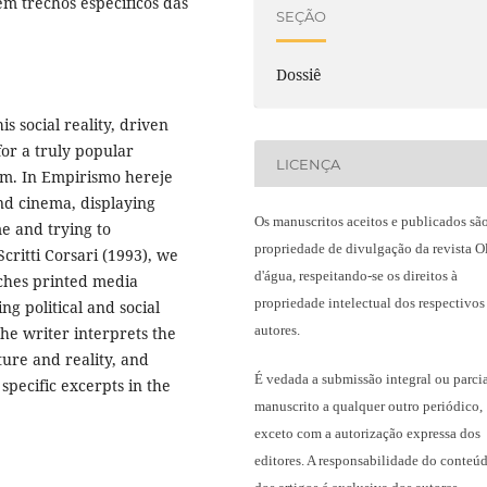
em trechos específicos das
SEÇÃO
Dossiê
is social reality, driven
for a truly popular
LICENÇA
sm. In Empirismo hereje
 and cinema, displaying
Os manuscritos aceitos e publicados sã
me and trying to
propriedade de divulgação da revista O
critti Corsari (1993), we
d'água, respeitando-se os direitos à
aches printed media
propriedade intelectual dos respectivos
ng political and social
autores.
the writer interprets the
ture and reality, and
É vedada a submissão integral ou parci
specific excerpts in the
manuscrito a qualquer outro periódico,
exceto com a autorização expressa dos
editores. A responsabilidade do conteú