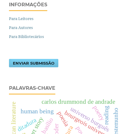
INFORMAÇÕES
Para Leitores
Para Autores
Para Bibliotecários
ENVIAR SUBMISSÃO
PALAVRAS-CHAVE
carlos drummond de andrade
latin american literature
poetry
universo burguês
reading
human being
bourgeois universe
poesia
short story
ditadura
poder
leitura
power