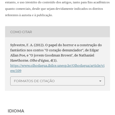
entanto, o uso irrestrito do conteúdo dos artigos, tanto para fins acadêmicos
quanto comerciais, desde que sejam devidamente indicados os direitos
referentes à autoria e à publicação.
COMO CITAR
Sylvestre, F. A. (2012). O papel do horror e a construção do
fantástico nos contos "O coração denunciador", de Edgar
Allan Poe, e "O jovem Goodman Brown", de Nathaniel
Hawthorne.
Olho d’água
,
4
(1).
https://www.olhodagua.ibilce.unesp.br/Olhodagua/article/vi
ew/109
FORMATOS DE CITAÇÃO
IDIOMA