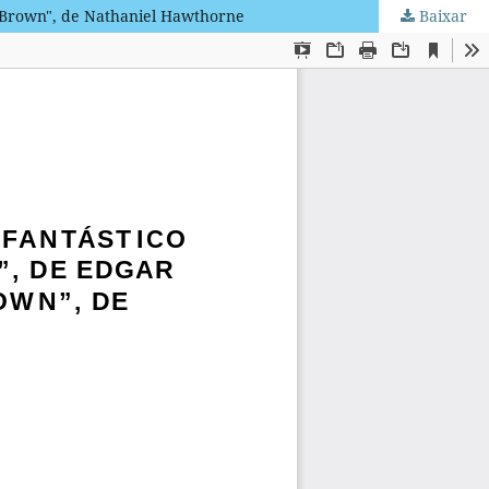
n Brown", de Nathaniel Hawthorne
Baixar