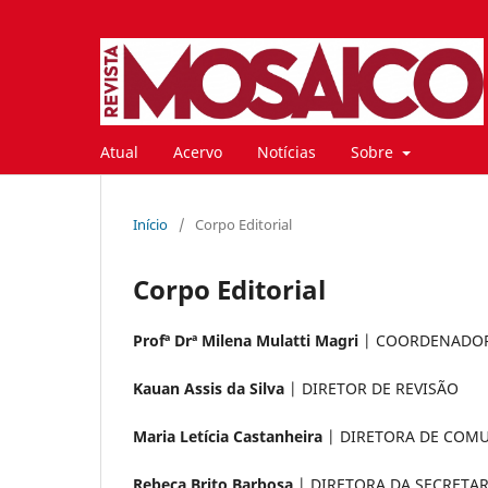
Atual
Acervo
Notícias
Sobre
Início
/
Corpo Editorial
Corpo Editorial
Profª Drª Milena Mulatti Magri
| COORDENADO
Kauan Assis da Silva
| DIRETOR DE REVISÃO
Maria Letícia Castanheira
| DIRETORA DE COM
Rebeca Brito Barbosa
| DIRETORA DA SECRETAR