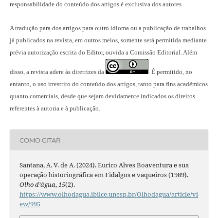
responsabilidade do conteúdo dos artigos é exclusiva dos autores.
A tradução para dos artigos para outro idioma ou a publicação
de trabalhos
já publicados na revista
, em outros meios, somente será permitida mediante
prévia autorização escrita do Editor, ouvida a Comissão Editorial. Além
disso, a revista adere às diretrizes da
É permitido, no
.
entanto, o uso irrestrito do conteúdo dos artigos, tanto para fins acadêmicos
quanto comerciais, desde que sejam devidamente indicados os direitos
referentes à autoria e à publicação.
COMO CITAR
Santana, A. V. de A. (2024). Eurico Alves Boaventura e sua
operação historiográfica em Fidalgos e vaqueiros (1989).
Olho d’água
,
15
(2).
https://www.olhodagua.ibilce.unesp.br/Olhodagua/article/vi
ew/995