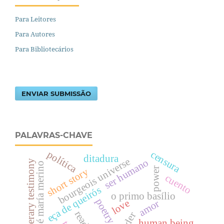
Para Leitores
Para Autores
Para Bibliotecários
ENVIAR SUBMISSÃO
PALAVRAS-CHAVE
política
censura
ditadura
bourgeois universe
ser humano
literary testimony
josé maría merino
power
short story
cuento
eça de queirós
o primo basílio
poetry
love
amor
poder
human being