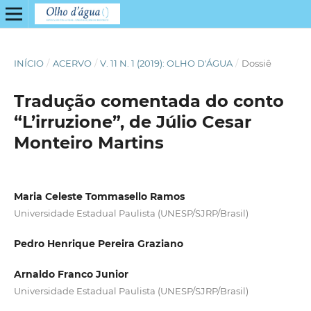
INÍCIO
/
ACERVO
/
V. 11 N. 1 (2019): OLHO D'ÁGUA
/
Dossiê
Tradução comentada do conto
“L’irruzione”, de Júlio Cesar
Monteiro Martins
Maria Celeste Tommasello Ramos
Universidade Estadual Paulista (UNESP/SJRP/Brasil)
Pedro Henrique Pereira Graziano
Arnaldo Franco Junior
Universidade Estadual Paulista (UNESP/SJRP/Brasil)