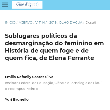
INÍCIO
/
ACERVO
/
V. 11 N. 1 (2019): OLHO D'ÁGUA
/
Dossiê
Sublugares políticos da
desmarginação do feminino em
História de quem foge e de
quem fica, de Elena Ferrante
Emília Rafaelly Soares Silva
Instituto Federal de Educação, Ciência e Tecnologia do Piauí –
IFPI/campus Pedro II
Yuri Brunello