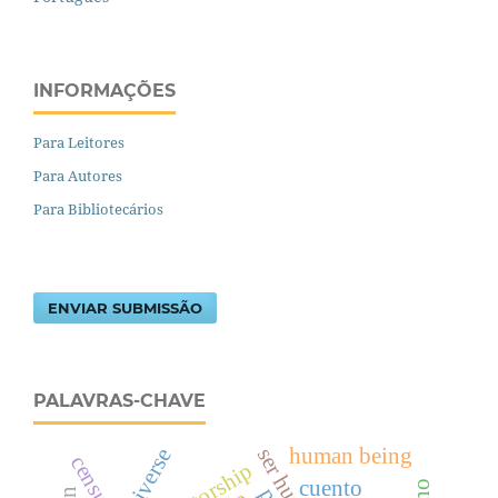
INFORMAÇÕES
Para Leitores
Para Autores
Para Bibliotecários
ENVIAR SUBMISSÃO
PALAVRAS-CHAVE
human being
ser humano
censura
dictatorship
cuento