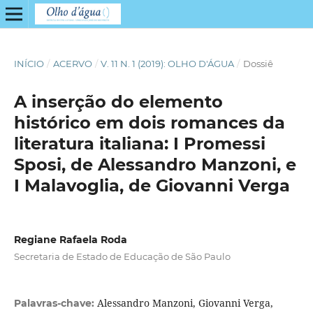
INÍCIO
/
ACERVO
/
V. 11 N. 1 (2019): OLHO D'ÁGUA
/
Dossiê
A inserção do elemento
histórico em dois romances da
literatura italiana: I Promessi
Sposi, de Alessandro Manzoni, e
I Malavoglia, de Giovanni Verga
Regiane Rafaela Roda
Secretaria de Estado de Educação de São Paulo
Alessandro Manzoni, Giovanni Verga,
Palavras-chave: