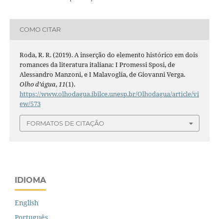
COMO CITAR
Roda, R. R. (2019). A inserção do elemento histórico em dois
romances da literatura italiana: I Promessi Sposi, de
Alessandro Manzoni, e I Malavoglia, de Giovanni Verga.
Olho d’água
,
11
(1).
https://www.olhodagua.ibilce.unesp.br/Olhodagua/article/vi
ew/573
FORMATOS DE CITAÇÃO
IDIOMA
English
Português