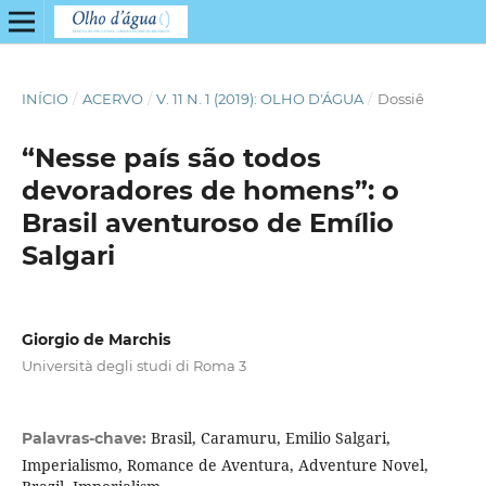
INÍCIO
/
ACERVO
/
V. 11 N. 1 (2019): OLHO D'ÁGUA
/
Dossiê
“Nesse país são todos
devoradores de homens”: o
Brasil aventuroso de Emílio
Salgari
Giorgio de Marchis
Università degli studi di Roma 3
Brasil, Caramuru, Emilio Salgari,
Palavras-chave:
Imperialismo, Romance de Aventura, Adventure Novel,