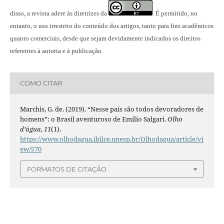
disso, a revista adere às diretrizes da
É permitido, no
.
entanto, o uso irrestrito do conteúdo dos artigos, tanto para fins acadêmicos
quanto comerciais, desde que sejam devidamente indicados os direitos
referentes à autoria e à publicação.
COMO CITAR
Marchis, G. de. (2019). “Nesse país são todos devoradores de
homens”: o Brasil aventuroso de Emílio Salgari.
Olho
d’água
,
11
(1).
https://www.olhodagua.ibilce.unesp.br/Olhodagua/article/vi
ew/570
FORMATOS DE CITAÇÃO