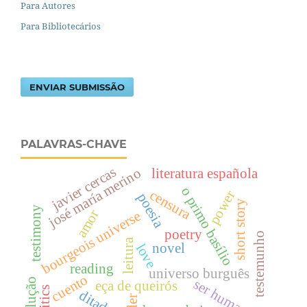
Para Autores
Para Bibliotecários
ENVIAR SUBMISSÃO
PALAVRAS-CHAVE
javier cercas
josé maría merino
literatura española
o primo basílio
censura
power
poesia
short story
testimony
amor
bourgeois universe
poetry
testemunho
leitura
novel
love
reading
universo burguês
cuento
ser humano
revolução
eça de queirós
politics
ditadura