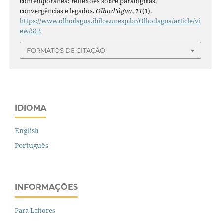
contemporânea: reflexões sobre paradigmas,
convergências e legados.
Olho d’água
,
11
(1).
https://www.olhodagua.ibilce.unesp.br/Olhodagua/article/vi
ew/562
FORMATOS DE CITAÇÃO
IDIOMA
English
Português
INFORMAÇÕES
Para Leitores