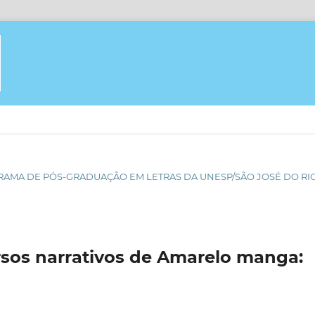
PROGRAMA DE PÓS-GRADUAÇÃO EM LETRAS DA UNESP/SÃO JOSÉ DO RI
ursos narrativos de Amarelo manga: