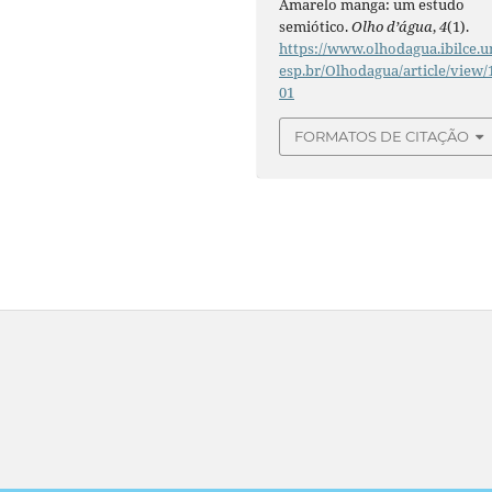
Amarelo manga: um estudo
semiótico.
Olho d’água
,
4
(1).
https://www.olhodagua.ibilce.u
esp.br/Olhodagua/article/view/
01
FORMATOS DE CITAÇÃO