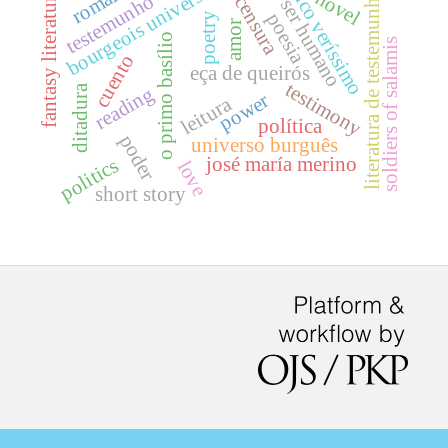
erico veríssimo
bourgeois universe
novel
fantasy literature
literatura de testemunho
testemunho
censura
ser humano
poesia
poetry
amor
o primo basílio
soldiers of salamis
cuento
eça de queirós
testimony
reading
ditadura
power
leitura
política
poder
universo burguês
josé maría merino
politics
love
short story