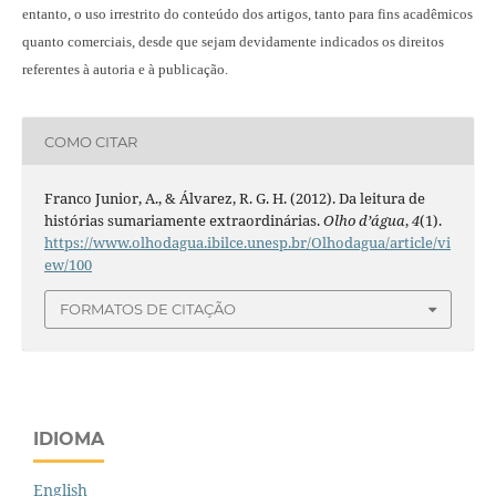
entanto, o uso irrestrito do conteúdo dos artigos, tanto para fins acadêmicos
quanto comerciais, desde que sejam devidamente indicados os direitos
referentes à autoria e à publicação.
COMO CITAR
Franco Junior, A., & Álvarez, R. G. H. (2012). Da leitura de
histórias sumariamente extraordinárias.
Olho d’água
,
4
(1).
https://www.olhodagua.ibilce.unesp.br/Olhodagua/article/vi
ew/100
FORMATOS DE CITAÇÃO
IDIOMA
English