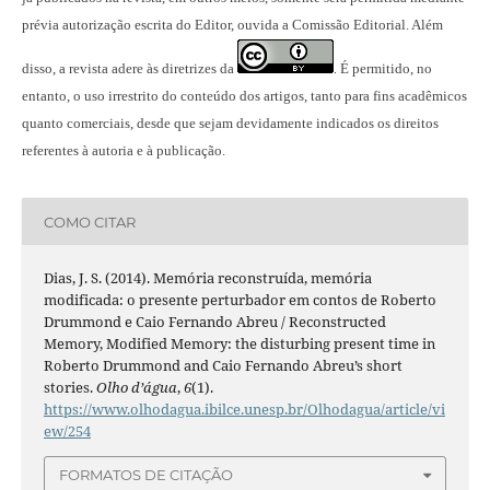
prévia autorização escrita do Editor, ouvida a Comissão Editorial. Além
disso, a revista adere às diretrizes da
É permitido, no
.
entanto, o uso irrestrito do conteúdo dos artigos, tanto para fins acadêmicos
quanto comerciais, desde que sejam devidamente indicados os direitos
referentes à autoria e à publicação.
COMO CITAR
Dias, J. S. (2014). Memória reconstruída, memória
modificada: o presente perturbador em contos de Roberto
Drummond e Caio Fernando Abreu / Reconstructed
Memory, Modified Memory: the disturbing present time in
Roberto Drummond and Caio Fernando Abreu’s short
stories.
Olho d’água
,
6
(1).
https://www.olhodagua.ibilce.unesp.br/Olhodagua/article/vi
ew/254
FORMATOS DE CITAÇÃO