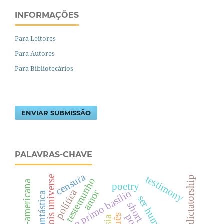
INFORMAÇÕES
Para Leitores
Para Autores
Para Bibliotecários
ENVIAR SUBMISSÃO
PALAVRAS-CHAVE
censura
testimony
bourgeois universe
dictatorship
testemunho
poetry
política
amor
o primo basílio
ser humano
short story