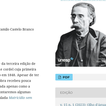
Camilo Castelo Branco
e da terceira edição de
 de cordel cuja primeira
o em 1848. Apesar de ter
PDF
 obra recebeu pouca
nada apenas como a
apontaremos algumas
EDIÇÃO
tulada
Matricídio sem
v. 15 n. 1 (2023): Olho d'águ