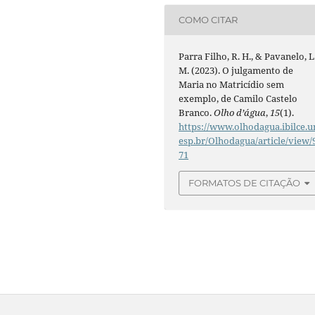
COMO CITAR
Parra Filho, R. H., & Pavanelo, L
M. (2023). O julgamento de
Maria no Matricídio sem
exemplo, de Camilo Castelo
Branco.
Olho d’água
,
15
(1).
https://www.olhodagua.ibilce.u
esp.br/Olhodagua/article/view/
71
FORMATOS DE CITAÇÃO