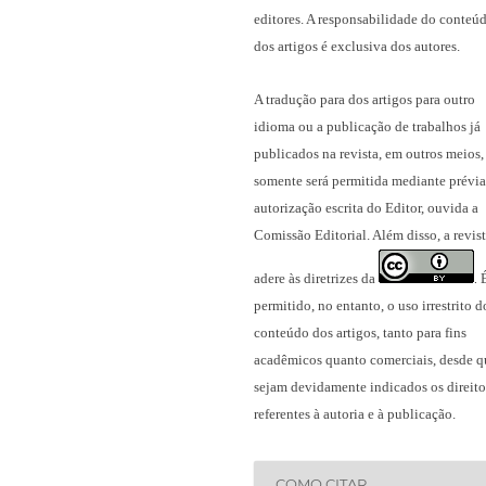
editores. A responsabilidade do conteú
dos artigos é exclusiva dos autores.
A tradução para dos artigos para outro
idioma ou a publicação
de trabalhos já
publicados na revista
, em outros meios,
somente será permitida mediante prévia
autorização escrita do Editor, ouvida a
Comissão Editorial. Além disso, a revis
adere às diretrizes da
.
permitido, no entanto, o uso irrestrito d
conteúdo dos artigos, tanto para fins
acadêmicos quanto comerciais, desde q
sejam devidamente indicados os direito
referentes à autoria e à publicação.
COMO CITAR