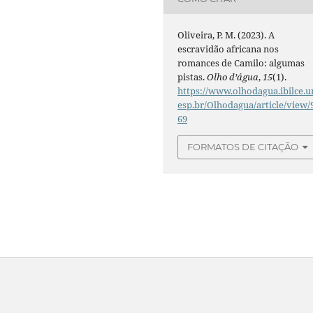
Oliveira, P. M. (2023). A
escravidão africana nos
romances de Camilo: algumas
pistas.
Olho d’água
,
15
(1).
https://www.olhodagua.ibilce.u
esp.br/Olhodagua/article/view/
69
FORMATOS DE CITAÇÃO