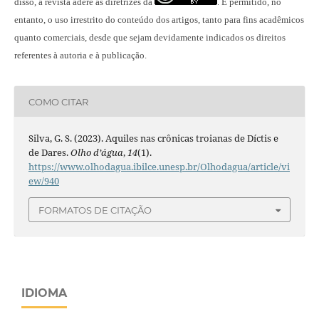
disso, a revista adere às diretrizes da
É permitido, no
.
entanto, o uso irrestrito do conteúdo dos artigos, tanto para fins acadêmicos
quanto comerciais, desde que sejam devidamente indicados os direitos
referentes à autoria e à publicação.
COMO CITAR
Silva, G. S. (2023). Aquiles nas crônicas troianas de Díctis e
de Dares.
Olho d’água
,
14
(1).
https://www.olhodagua.ibilce.unesp.br/Olhodagua/article/vi
ew/940
FORMATOS DE CITAÇÃO
IDIOMA