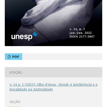
PDF
EDIÇÃO
v. 14 n. 1 (2022): Olho d'água - Dossiê A inteligência e a
boçalidade na Antiguidade
SEÇÃO