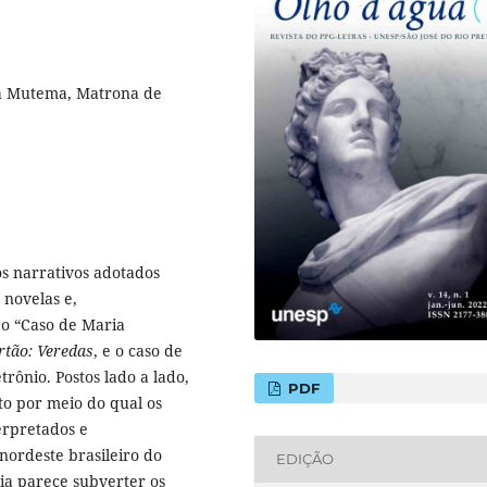
ia Mutema, Matrona de
s narrativos adotados
 novelas e,
 o “Caso de Maria
rtão: Veredas
, e o caso de
etrônio. Postos lado a lado,
PDF
o por meio do qual os
erpretados e
nordeste brasileiro do
EDIÇÃO
dia parece subverter os