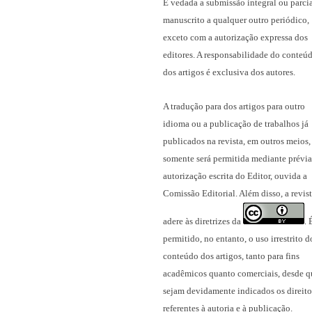
É vedada a submissão integral ou parci
manuscrito a qualquer outro periódico,
exceto com a autorização expressa dos
editores. A responsabilidade do conteú
dos artigos é exclusiva dos autores.
A tradução para dos artigos para outro
idioma ou a publicação
de trabalhos já
publicados na revista
, em outros meios,
somente será permitida mediante prévia
autorização escrita do Editor, ouvida a
Comissão Editorial. Além disso, a revis
adere às diretrizes da
.
permitido, no entanto, o uso irrestrito d
conteúdo dos artigos, tanto para fins
acadêmicos quanto comerciais, desde q
sejam devidamente indicados os direito
referentes à autoria e à publicação.