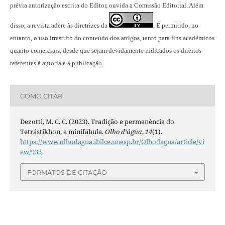
prévia autorização escrita do Editor, ouvida a Comissão Editorial. Além
disso, a revista adere às diretrizes da
É permitido, no
.
entanto, o uso irrestrito do conteúdo dos artigos, tanto para fins acadêmicos
quanto comerciais, desde que sejam devidamente indicados os direitos
referentes à autoria e à publicação.
COMO CITAR
Dezotti, M. C. C. (2023). Tradição e permanência do
Tetrástikhon, a minifábula.
Olho d’água
,
14
(1).
https://www.olhodagua.ibilce.unesp.br/Olhodagua/article/vi
ew/933
FORMATOS DE CITAÇÃO