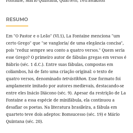
Fontaine, Mário Quintana, Quarteto, Tetrástikhon
RESUMO
Em "O Pastor e o Leão" (VI.1), La Fontaine menciona "um
certo Grego" que "se vangloria/ de uma elegância concisa",
pois "reduz sempre seu conto a quatro versos." Quem seria
esse Grego? O primeiro autor de fábulas gregas em versos é
Bábrio (séc. 1 d.C.). Entre suas fábulas, compostas em
coliambos, há de fato uma criação original: o texto de
quatro versos, denominado
tetrástikhon
. Esse formato foi
amplamente imitado por autores medievais, destacando-se
entre eles Inácio Diácono (séc. 9). Apesar da restrição de La
Fontaine a essa espécie de minifábula, ela continuou a
desafiar os poetas. Na literatura brasileira, a fábula em
quarteto teve dois adeptos: Bomsucesso (séc. 19) e Mário
Quintana (séc. 20).