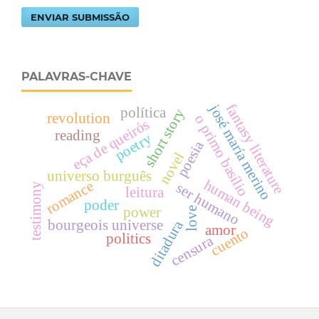
ENVIAR SUBMISSÃO
PALAVRAS-CHAVE
fantasy literature
josé maría merino
política
short story
revolution
o primo basílio
eça de queirós
reading
poetry
poesia
novel
universo burguês
human being
romance
ser humano
testimony
leitura
poder
power
love
ditadura
bourgeois universe
amor
cuento
politics
censura