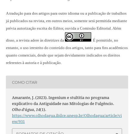
A tradução para dos artigos para outro idioma ou a publicação
de trabalhos
já publicados na revista
, em outros meios, somente será permitida mediante
prévia autorização escrita do Editor, ouvida a Comissão Editorial. Além
disso, a revista adere às diretrizes da
É permitido, no
.
entanto, o uso irrestrito do conteúdo dos artigos, tanto para fins acadêmicos
quanto comerciais, desde que sejam devidamente indicados os direitos
referentes à autoria e à publicação.
COMO CITAR
Amarante, J. (2023). Ingenium e stultitia no programa
explicativo da Antiguidade nas Mitologias de Fulgêncio.
Olho d’água
,
14
(1).
https://www.olhodagua.ibilce.unesp.br/Olhodagua/article/vi
ew/931
FORMATOS DE CITAÇÃO