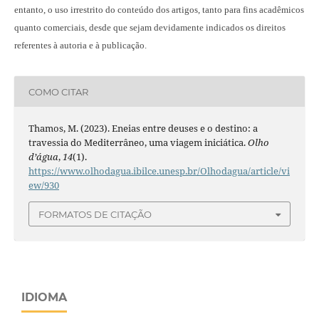
entanto, o uso irrestrito do conteúdo dos artigos, tanto para fins acadêmicos
quanto comerciais, desde que sejam devidamente indicados os direitos
referentes à autoria e à publicação.
COMO CITAR
Thamos, M. (2023). Eneias entre deuses e o destino: a
travessia do Mediterrâneo, uma viagem iniciática.
Olho
d’água
,
14
(1).
https://www.olhodagua.ibilce.unesp.br/Olhodagua/article/vi
ew/930
FORMATOS DE CITAÇÃO
IDIOMA