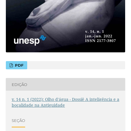
PDF
EDIÇÃO
v. 14 n. 1 (2022): Olho d'água - Dossiê A inteligência e a
boçalidade na Antiguidade
SEÇÃO