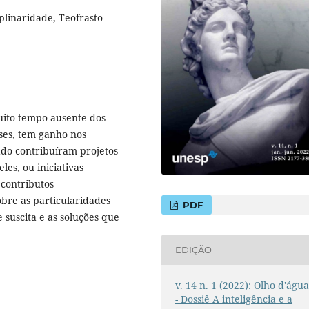
ciplinaridade, Teofrasto
muito tempo ausente dos
eses, tem ganho nos
ado contribuíram projetos
les, ou iniciativas
 contributos
sobre as particularidades
PDF
e suscita e as soluções que
EDIÇÃO
v. 14 n. 1 (2022): Olho d'águ
- Dossiê A inteligência e a