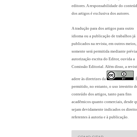
editores. A responsabilidade do conteú
dos artigos é exclusiva dos autores.
A tradução para dos artigos para outro
idioma ou a publicação
de trabalhos já
publicados na revista
, em outros meios,
somente será permitida mediante prévia
autorização escrita do Editor, ouvida a
Comissão Editorial. Além disso, a revis
adere às diretrizes da
.
permitido, no entanto, o uso irrestrito d
conteúdo dos artigos, tanto para fins
acadêmicos quanto comerciais, desde q
sejam devidamente indicados os direito
referentes à autoria e à publicação.
COMO CITAR