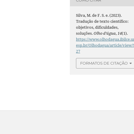
Silva, M. de F. S. e. (2023).
Tradução de texto científico:
objetivos, dificuldades,
soluções.
Olho d’água
,
14
(1).
https://www.olhodagua.ibilce.u
esp.br/Olhodagua/article/view/
27
FORMATOS DE CITAÇÃO