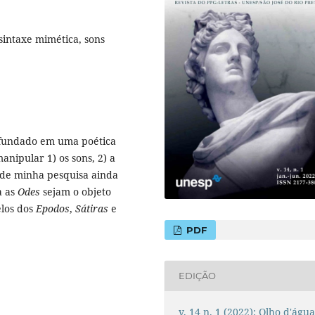
 sintaxe mimética, sons
 fundado em uma poética
manipular 1) os sons, 2) a
 de minha pesquisa ainda
 as
Odes
sejam o objeto
elos dos
Epodos
,
Sátiras
e
PDF
EDIÇÃO
v. 14 n. 1 (2022): Olho d'águ