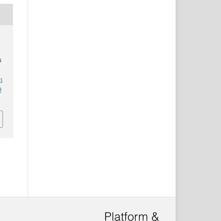
s
n
9