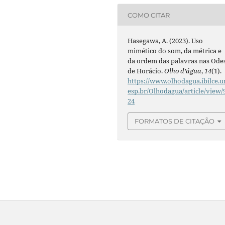
COMO CITAR
Hasegawa, A. (2023). Uso
mimético do som, da métrica e
da ordem das palavras nas Ode
de Horácio.
Olho d’água
,
14
(1).
https://www.olhodagua.ibilce.u
esp.br/Olhodagua/article/view/
24
FORMATOS DE CITAÇÃO