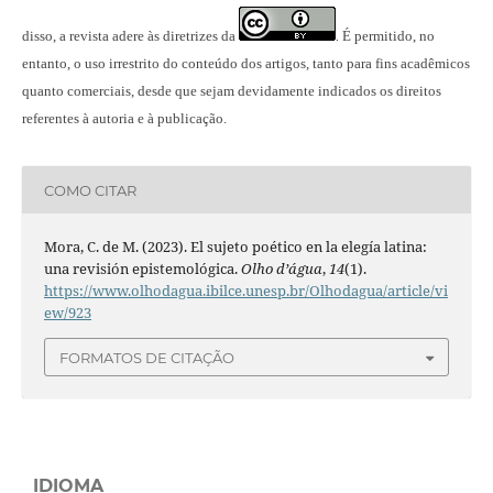
disso, a revista adere às diretrizes da
É permitido, no
.
entanto, o uso irrestrito do conteúdo dos artigos, tanto para fins acadêmicos
quanto comerciais, desde que sejam devidamente indicados os direitos
referentes à autoria e à publicação.
COMO CITAR
Mora, C. de M. (2023). El sujeto poético en la elegía latina:
una revisión epistemológica.
Olho d’água
,
14
(1).
https://www.olhodagua.ibilce.unesp.br/Olhodagua/article/vi
ew/923
FORMATOS DE CITAÇÃO
IDIOMA