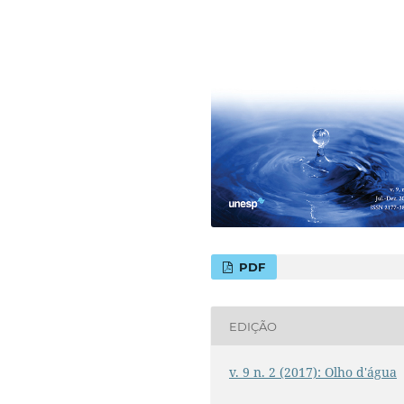
PDF
EDIÇÃO
v. 9 n. 2 (2017): Olho d'água