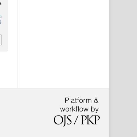
s
n
4