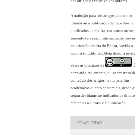
dos artigos é exclusiva dos autores.
A tradução para dos artigos para outro
idioma ou a publicação
de trabalhos já
publicados na revista
, em outros meios,
somente será permitida mediante prévia
autorização escrita do Editor, ouvida a
Comissão Editorial. Além disso, a revis
adere às diretrizes da
.
permitido, no entanto, o uso irrestrito d
conteúdo dos artigos, tanto para fins
acadêmicos quanto comerciais, desde q
sejam devidamente indicados os direito
referentes à autoria e à publicação.
COMO CITAR