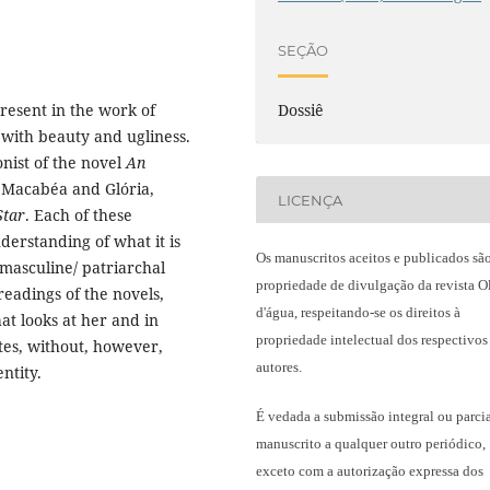
SEÇÃO
resent in the work of
Dossiê
p with beauty and ugliness.
nist of the novel
An
o Macabéa and Glória,
LICENÇA
Star
. Each of these
derstanding of what it is
Os manuscritos aceitos e publicados sã
masculine/ patriarchal
propriedade de divulgação da revista O
readings of the novels,
d'água, respeitando-se os direitos à
t looks at her and in
propriedade intelectual dos respectivos
tes, without, however,
autores.
ntity.
É vedada a submissão integral ou parci
manuscrito a qualquer outro periódico,
exceto com a autorização expressa dos