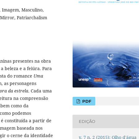
, Imagem, Masculino,
 Mirror, Patriarchalism
ininas presentes na obra
 a beleza e a feiúra. Para
ista do romance
Uma
m, as personagens
ora da estrela
. Cada uma
leitura na compreensão
PDF
, bem como da
, como podemos
 constituída a partir de
EDIÇÃO
 imagem baseada nos
ngir o cerne da identidade
v. 7 n. 2 (2015): Olho d'água