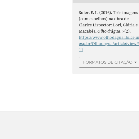
Soler, E. L. (2016). Três imagens
(com espelhos) na obra de
Clarice Lispector: Lori, Glória e
Macabéa.
Olho d’água
,
7
(2).
https://www.olhodagua.ibilce.u
esp.br/Olhodagua/article/view/
11
FORMATOS DE CITAÇÃO