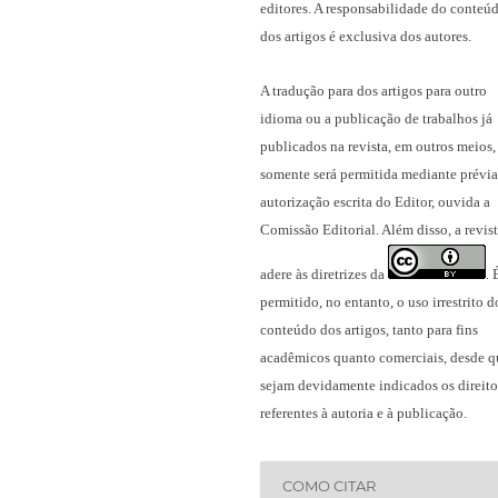
editores. A responsabilidade do conteú
dos artigos é exclusiva dos autores.
A tradução para dos artigos para outro
idioma ou a publicação
de trabalhos já
publicados na revista
, em outros meios,
somente será permitida mediante prévia
autorização escrita do Editor, ouvida a
Comissão Editorial. Além disso, a revis
adere às diretrizes da
.
permitido, no entanto, o uso irrestrito d
conteúdo dos artigos, tanto para fins
acadêmicos quanto comerciais, desde q
sejam devidamente indicados os direito
referentes à autoria e à publicação.
COMO CITAR