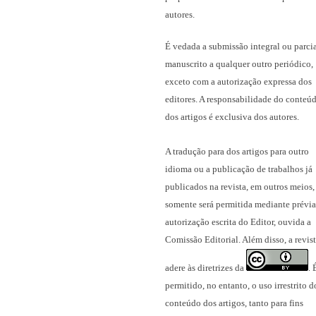
autores.
É vedada a submissão integral ou parci
manuscrito a qualquer outro periódico,
exceto com a autorização expressa dos
editores. A responsabilidade do conteú
dos artigos é exclusiva dos autores.
A tradução para dos artigos para outro
idioma ou a publicação
de trabalhos já
publicados na revista
, em outros meios,
somente será permitida mediante prévia
autorização escrita do Editor, ouvida a
Comissão Editorial. Além disso, a revis
adere às diretrizes da
.
permitido, no entanto, o uso irrestrito d
conteúdo dos artigos, tanto para fins