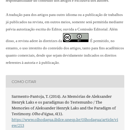
responsabilidade do conteúdo dos artigos é exclusiva dos autores.
A tradução para dos artigos para outro idioma ou a publicação
de trabalhos
já publicados na revista
, em outros meios, somente será permitida mediante
prévia autorização escrita do Editor, ouvida a Comissão Editorial. Além
disso, a revista adere às diretrizes da
É permitido, no
.
entanto, o uso irrestrito do conteúdo dos artigos, tanto para fins acadêmicos
quanto comerciais, desde que sejam devidamente indicados os direitos
referentes à autoria e à publicação.
COMO CITAR
Sarmento-Pantoja, T. (2014). As Memórias de Aleksander
Henryk Laks e os paradigmas do Testemunho / The
Memories of Aleksander Henryk Laks and the Paradigm of
Testimony.
Olho d’água
,
6
(1).
https://www.olhodagua.ibilce.unesp.br/Olhodagua/article/vi
ew/253