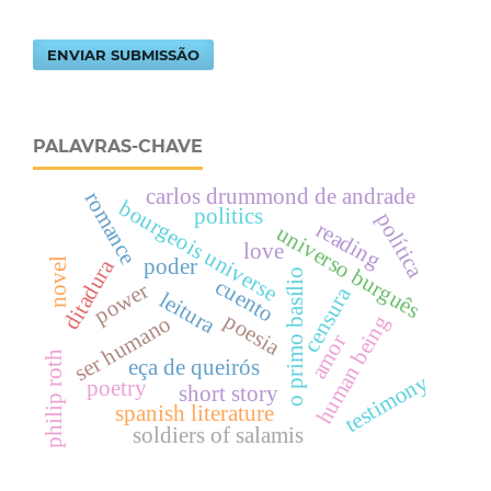
ENVIAR SUBMISSÃO
PALAVRAS-CHAVE
carlos drummond de andrade
romance
bourgeois universe
politics
política
reading
universo burguês
love
ditadura
poder
novel
o primo basílio
cuento
power
censura
leitura
poesia
human being
ser humano
amor
philip roth
eça de queirós
testimony
poetry
short story
spanish literature
soldiers of salamis