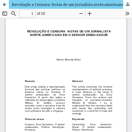
Revolução e Censura: Notas de um jornalista norte-americano em O Senhor Embaixador / Revolution and Censorship: Notes of a North-American Journalist in the novel O senhor embaixador