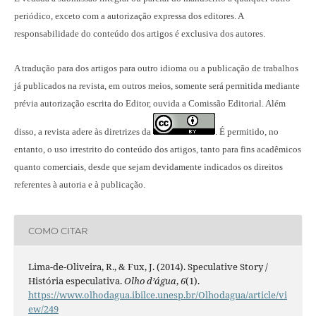
periódico, exceto com a autorização expressa dos editores. A
responsabilidade do conteúdo dos artigos é exclusiva dos autores.
A tradução para dos artigos para outro idioma ou a publicação
de trabalhos
já publicados na revista
, em outros meios, somente será permitida mediante
prévia autorização escrita do Editor, ouvida a Comissão Editorial. Além
disso, a revista adere às diretrizes da
É permitido, no
.
entanto, o uso irrestrito do conteúdo dos artigos, tanto para fins acadêmicos
quanto comerciais, desde que sejam devidamente indicados os direitos
referentes à autoria e à publicação.
COMO CITAR
Lima-de-Oliveira, R., & Fux, J. (2014). Speculative Story /
História especulativa.
Olho d’água
,
6
(1).
https://www.olhodagua.ibilce.unesp.br/Olhodagua/article/vi
ew/249