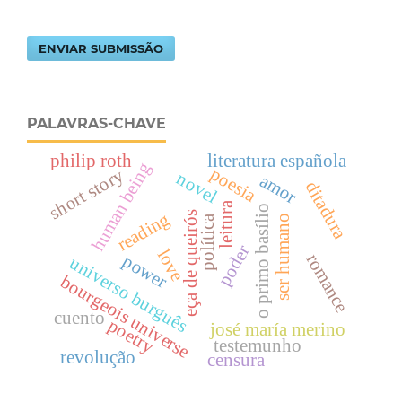
ENVIAR SUBMISSÃO
PALAVRAS-CHAVE
philip roth
literatura española
human being
poesia
short story
novel
amor
ditadura
leitura
o primo basílio
reading
eça de queirós
política
ser humano
poder
love
romance
power
universo burguês
bourgeois universe
cuento
poetry
josé maría merino
testemunho
revolução
censura