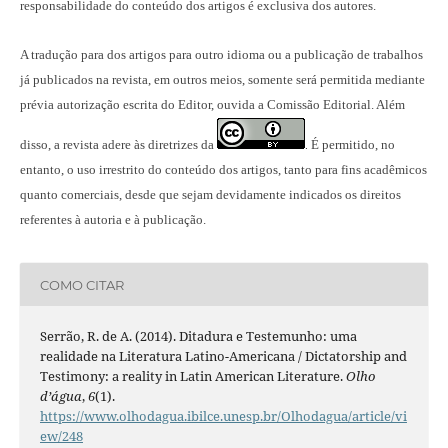
responsabilidade do conteúdo dos artigos é exclusiva dos autores.
A tradução para dos artigos para outro idioma ou a publicação
de trabalhos
já publicados na revista
, em outros meios, somente será permitida mediante
prévia autorização escrita do Editor, ouvida a Comissão Editorial. Além
disso, a revista adere às diretrizes da
É permitido, no
.
entanto, o uso irrestrito do conteúdo dos artigos, tanto para fins acadêmicos
quanto comerciais, desde que sejam devidamente indicados os direitos
referentes à autoria e à publicação.
COMO CITAR
Serrão, R. de A. (2014). Ditadura e Testemunho: uma
realidade na Literatura Latino-Americana / Dictatorship and
Testimony: a reality in Latin American Literature.
Olho
d’água
,
6
(1).
https://www.olhodagua.ibilce.unesp.br/Olhodagua/article/vi
ew/248