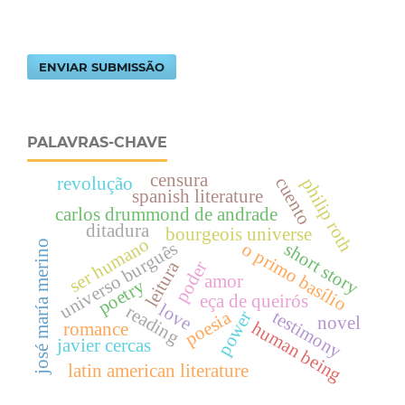
ENVIAR SUBMISSÃO
PALAVRAS-CHAVE
censura
cuento
revolução
philip roth
spanish literature
carlos drummond de andrade
ditadura
bourgeois universe
ser humano
josé maría merino
universo burguês
o primo basílio
short story
leitura
poder
amor
poetry
eça de queirós
love
reading
testimony
poesia
power
novel
human being
romance
javier cercas
latin american literature