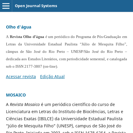
Open Journal Systems
Olho d'água
A
Revista Olho d’água
é um periódico do Programa de Pós-Graduação em
Letras da Universidade Estadual Paulista “Júlio de Mesquita Filho”,
câmpus de São José do Rio Preto – UNESP/São José do Rio Preto –
dedicada aos Estudos Literários, com periodicidade semestral, e catalogada
sob o ISSN 2177-3807 (on-line).
Acessar revista
Edição Atual
MOSAICO
A
Revista Mosaico
é um periódico científico do curso de
Licenciatura em Letras do Instituto de Biociências, Letras e
Ciências Exatas (IBILCE) da Universidade Estadual Paulista
"Júlio de Mesquita Filho" (UNESP), campus de São José do
Rio Preto. Iniciada em 2003, sob o ISSN 1678-6254, a Revista