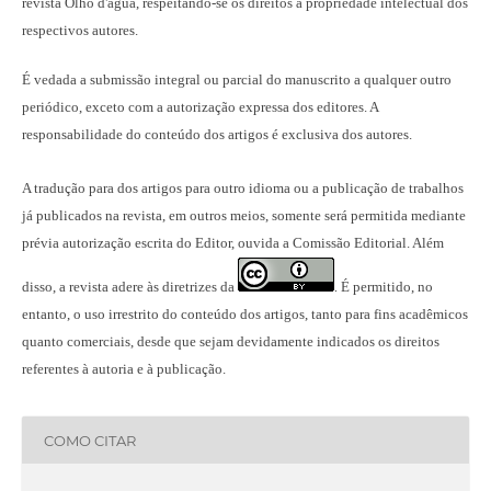
revista Olho d'água, respeitando-se os direitos à propriedade intelectual dos
respectivos autores.
É vedada a submissão integral ou parcial do manuscrito a qualquer outro
periódico, exceto com a autorização expressa dos editores. A
responsabilidade do conteúdo dos artigos é exclusiva dos autores.
A tradução para dos artigos para outro idioma ou a publicação
de trabalhos
já publicados na revista
, em outros meios, somente será permitida mediante
prévia autorização escrita do Editor, ouvida a Comissão Editorial. Além
disso, a revista adere às diretrizes da
É permitido, no
.
entanto, o uso irrestrito do conteúdo dos artigos, tanto para fins acadêmicos
quanto comerciais, desde que sejam devidamente indicados os direitos
referentes à autoria e à publicação.
COMO CITAR