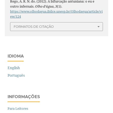
Rego, A. R. N. do. (2012). A bifurcação antuniana: o eu e
outro infernais.
Olho d’água
,
3
(1).
https://www.olhodagua.ibilce.unesp.br/Olhodagua/article/vi
ew/124
FORMATOS DE CITAÇÃO
IDIOMA
English
Português
INFORMAÇÕES
Para Leitores