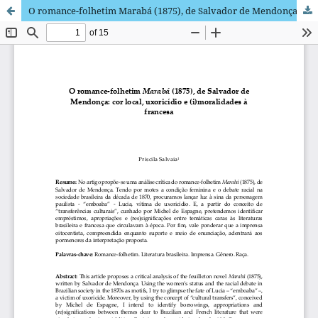
O romance-folhetim Marabá (1875), de Salvador de Mendonça: cor local, uxoricídio e (i)moralidades à francesa